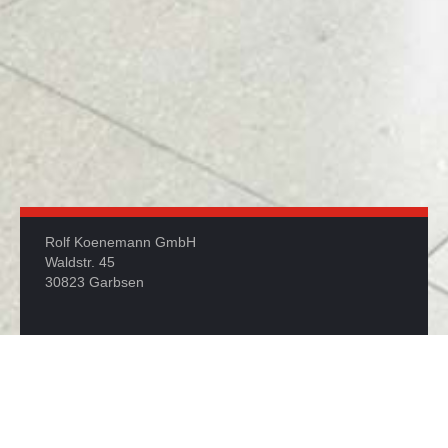
Rolf Koenemann GmbH
Waldstr. 45
30823 Garbsen
Telefon: +49 5137 875096
Telefax: +49 5137 875097
info@peter-philipp.eu
Besuchen Sie uns auf unserer Facebook